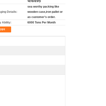
আলোচনাযোগ্য
sea worthy packing like
ging Details:
wooden case,iron pallet or
as customer's order.
 Ability:
6000 Tons Per Month
াযোগ