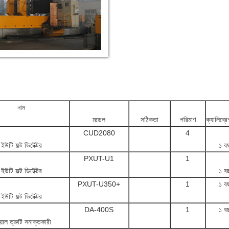
নাম
মডেল
সঠিকতা
পরিমাণ
ক্যালিব্র
CUD2080
4
ইউটি ফল্ট ডিটেক্টর
১ ব
PXUT-U1
1
ইউটি ফল্ট ডিটেক্টর
১ ব
PXUT-U350+
1
১ ব
ইউটি ফল্ট ডিটেক্টর
DA-400S
1
১ ব
়াল ত্রুটি সনাক্তকারী