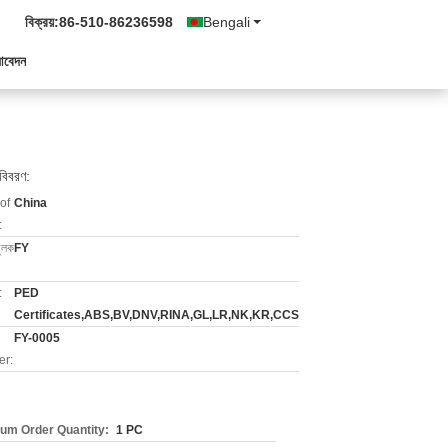
বিক্রয়:
86-510-86236598
Bengali
আবেদন
 বিবরণ:
of
China
:
মুলক
FY
:
PED
Certificates,ABS,BV,DNV,RINA,GL,LR,NK,KR,CCS
FY-0005
r:
um Order Quantity:
1 PC