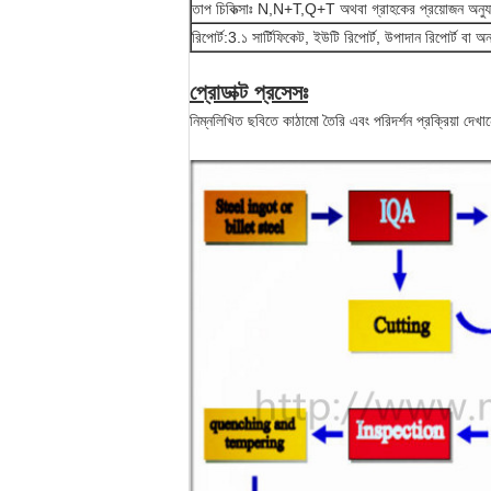
তাপ চিকিত্সাঃ N,N+T,Q+T অথবা গ্রাহকের প্রয়োজন অনুযা
রিপোর্ট:3.১ সার্টিফিকেট, ইউটি রিপোর্ট, উপাদান রিপোর্ট বা অ
প্রোডাক্ট প্রসেসঃ
নিম্নলিখিত ছবিতে কাঠামো তৈরি এবং পরিদর্শন প্রক্রিয়া দেখা