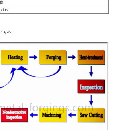
য়ী
ন্য কিছু।
নো হয়েছে: