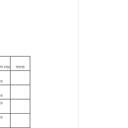
েশন চক্র
মন্তব্য
ছর
ছর
ছর
ছর