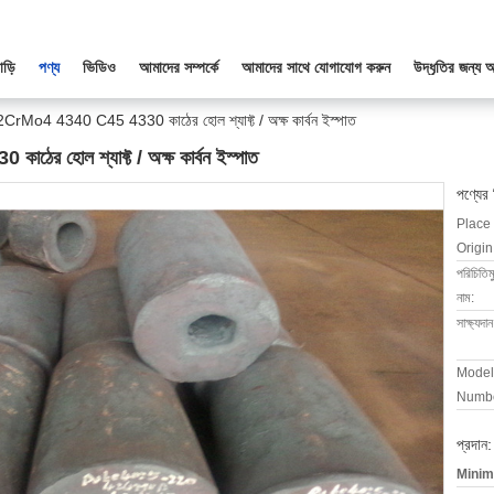
াড়ি
পণ্য
ভিডিও
আমাদের সম্পর্কে
আমাদের সাথে যোগাযোগ করুন
উদ্ধৃতির জন্য 
Mo4 4340 C45 4330 কাঠের হোল শ্যাফ্ট / অক্ষ কার্বন ইস্পাত
 হোল শ্যাফ্ট / অক্ষ কার্বন ইস্পাত
পণ্যের
Place 
Origin
পরিচিতি
নাম:
সাক্ষ্যদান
Model
Numbe
প্রদান:
Minim