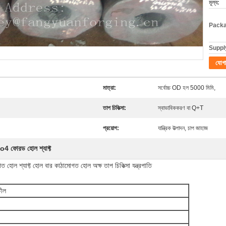
মূল্য:
Packa
Supply
যোগ
মাত্রা:
সর্বোচ্চ OD হল 5000 মিমি,
তাপ চিকিত্সা:
স্বাভাবিককরণ বা Q+T
প্রয়োগ:
যান্ত্রিক উত্পাদন, চাপ জাহাজ
 ফোরড হোল শ্যাফ্ট
াফ্ট হোল বার কাঠামোগত হোল অক্ষ তাপ চিকিত্সা যন্ত্রপাতি
টীল