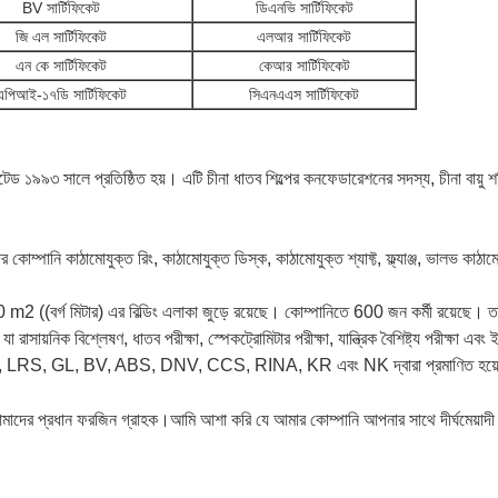
BV সার্টিফিকেট
ডিএনভি সার্টিফিকেট
জি এল সার্টিফিকেট
এলআর সার্টিফিকেট
এন কে সার্টিফিকেট
কেআর সার্টিফিকেট
এপিআই-১৭ডি সার্টিফিকেট
সিএনএএস সার্টিফিকেট
িমিটেড ১৯৯৩ সালে প্রতিষ্ঠিত হয়। এটি চীনা ধাতব শিল্পের কনফেডারেশনের সদস্য, চীনা বায়ু 
ের কোম্পানি কাঠামোযুক্ত রিং, কাঠামোযুক্ত ডিস্ক, কাঠামোযুক্ত শ্যাফ্ট, ফ্ল্যাঞ্জ, ভালভ ক
 ((বর্গ মিটার) এর বিল্ডিং এলাকা জুড়ে রয়েছে। কোম্পানিতে 600 জন কর্মী রয়েছে। তাদ
 রাসায়নিক বিশ্লেষণ, ধাতব পরীক্ষা, স্পেকট্রোমিটার পরীক্ষা, যান্ত্রিক বৈশিষ্ট্য পরীক্ষা এব
 LRS, GL, BV, ABS, DNV, CCS, RINA, KR এবং NK দ্বারা প্রমাণিত হয়
মাদের প্রধান ফরজিন গ্রাহক।
আমি আশা করি যে আমার কোম্পানি আপনার সাথে দীর্ঘমেয়াদ