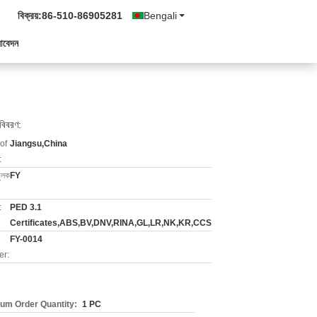
বিক্রয়:
86-510-86905281
Bengali
আবেদন
 বিবরণ:
of
Jiangsu,China
:
মুলক
FY
:
PED 3.1
Certificates,ABS,BV,DNV,RINA,GL,LR,NK,KR,CCS
FY-0014
r:
um Order Quantity:
1 PC