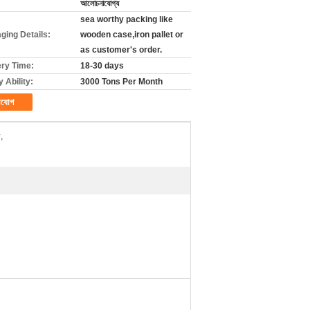
আলোচনাযোগ্য
sea worthy packing like
ging Details:
wooden case,iron pallet or
as customer's order.
ery Time:
18-30 days
 Ability:
3000 Tons Per Month
াযোগ
,