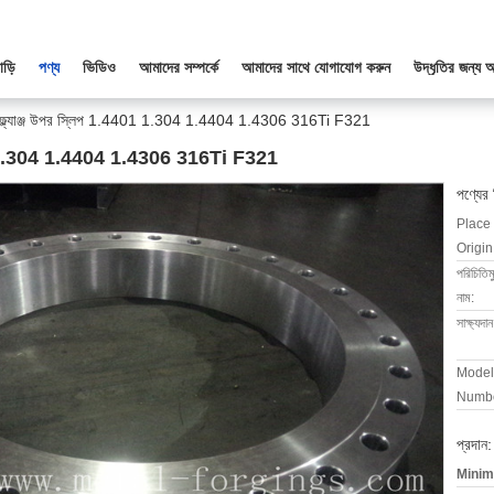
াড়ি
পণ্য
ভিডিও
আমাদের সম্পর্কে
আমাদের সাথে যোগাযোগ করুন
উদ্ধৃতির জন্য 
লাই ফ্ল্যাঞ্জ উপর স্লিপ 1.4401 1.304 1.4404 1.4306 316Ti F321
1.4401 1.304 1.4404 1.4306 316Ti F321
পণ্যের
Place 
Origin
পরিচিতি
নাম:
সাক্ষ্যদান
Model
Numbe
প্রদান:
Minim