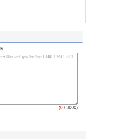
ান
(
0
/ 3000)