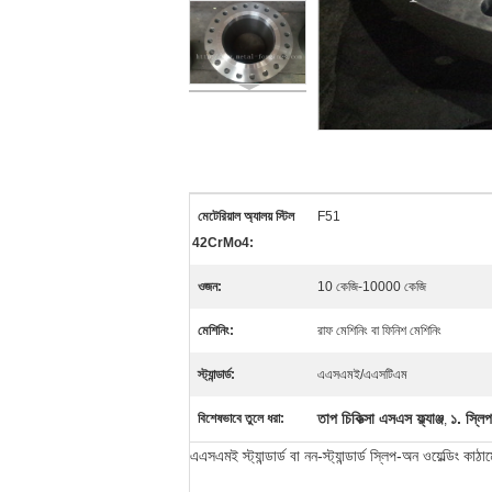
মেটেরিয়াল অ্যালয় স্টিল
F51
42CrMo4:
ওজন:
10 কেজি-10000 কেজি
মেশিনিং:
রাফ মেশিনিং বা ফিনিশ মেশিনিং
স্ট্যান্ডার্ড:
এএসএমই/এএসটিএম
তাপ চিকিত্সা এসএস ফ্ল্যাঞ্জ
১. স্লি
বিশেষভাবে তুলে ধরা:
,
এএসএমই স্ট্যান্ডার্ড বা নন-স্ট্যান্ডার্ড স্লিপ-অন ওয়েল