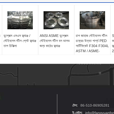
ল
ডুপ্লেক্স এসএস ফ্ল্যাঞ্জ /
ANSI ASME ডুপ্লেক্স
চাপ জাহাজ স্টেইনলেস স্টীল
S
স্টেইনলেস স্টীল প্লেট ফ্ল্যাঞ্জ
স্টেইনলেস স্টীল বল ভালভ
চক্রের উন্নত পার্শ্ব PED
ক
তাপ চিকিত্সা
জন্য কাঠের ফ্ল্যাঞ্জ
সার্টিফিকেট F304 F304L
ফ্
ASTM / ASME-
B16.5
টেল:
86-510-86905281
ই-মেইল:
info@fangyuanfor