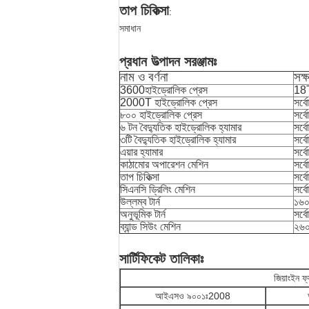
তাপ চিকিত্সা
:
সমাধান
প্রধান উত্পাদন সরঞ্জামঃ
নাম ও বর্ণনা
সক্
3600হাইড্রোলিক প্রেস
18T
2000T হাইড্রোলিক প্রেস
সর্
৮০০ হাইড্রোলিক প্রেস
সর্ব
৬ টন বৈদ্যুতিক হাইড্রোলিক হ্যামার
সর্ব
৩টি বৈদ্যুতিক হাইড্রোলিক হ্যামার
সর্ব
এয়ার হ্যামার
সর্
কাঠামোর অপারেশন মেশিন
সর্ব
তাপ চিকিত্সা
সর্
সিএনসি ড্রিলিং মেশিন
সর্ব
উল্লম্ব টার্ন
১৬০
অনুভূমিক টার্ন
সর্ব
ব্যান্ড সিউং মেশিন
২৬০
সার্টিফিকেট তালিকাঃ
জিয়াংইন ফ
আইএসও ৯০০১ঃ2008