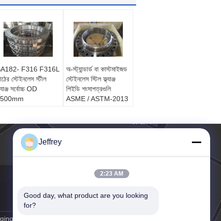
A182- F316 F316L
অ-স্ট্যান্ডার্ড বা কাস্টমাইজড
াঠের স্টেইনলেস স্টীল
স্টেইনলেস স্টিল ফ্ল্যাঞ্জ
ল্যাঞ্জ সর্বোচ্চ OD
পিইডি শংসাপত্রগুলি
2500mm
ASME / ASTM-2013
Jeffrey
2:23 AM
Good day, what product are you looking 
for?
ging.cn