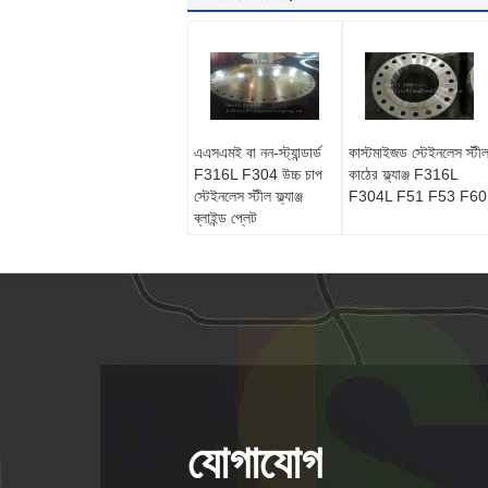
এএসএমই বা নন-স্ট্যান্ডার্ড
কাস্টমাইজড স্টেইনলেস স্টী
F316L F304 উচ্চ চাপ
কাঠের ফ্ল্যাঞ্জ F316L
স্টেইনলেস স্টীল ফ্ল্যাঞ্জ
F304L F51 F53 F60
ব্লাইন্ড প্লেট
যোগাযোগ