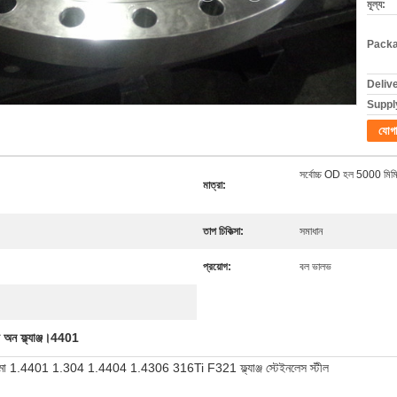
মূল্য:
Packa
Deliv
Supply
যোগ
সর্বোচ্চ OD হল 5000 মিমি
মাত্রা:
তাপ চিকিত্সা:
সমাধান
প্রয়োগ:
বল ভালভ
প অন ফ্ল্যাঞ্জ।4401
্ডিং কাঠামো 1.4401 1.304 1.4404 1.4306 316Ti F321 ফ্ল্যাঞ্জ স্টেইনলেস স্টীল