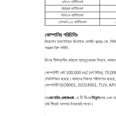
এবিএস সার্টিফিকেট
RINA সার্টিফিকেট
সিসিএস সার্টিফিকেট
এপিআই-৬এ সার্টিফিকেট
কোম্পানির পরিচিতিঃ
জিয়াংইন ফ্যাংইউয়ান রিংলাইক ফোর্জিং ফ্ল্যাঞ্জ কো. ল
সরঞ্জাম শিল্প সমিতি.
চীনের শীর্ষস্থানীয় কাঠামো প্রস্তুতকারক হিসাবে, আমাদ
কোম্পানিটি মোট 100,000 m2 (বর্গ মিটার), 70,000 m2
টেকনিশিয়ান রয়েছে।আমাদের নিজস্ব পরীক্ষাগার রয়েছে, যা
কোম্পানিটি ISO9001, ISO14001, TUV, API,
এ বি বি
দ্য
জেনেরিক
,
এসকেএফ
,
এবং
সিমেন্স
তারা এখন আ
করি শীঘ্রই আপনার ইনকয়েরি পাবেন।