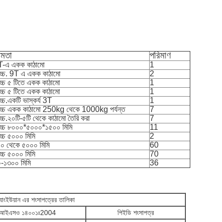
ষমতা
পরিমাণ
-এ একক কাঠামো
1
বোচ্চ. 9T এ একক কাঠামো
2
োচ্চ ৫ টিতে একক কাঠামো
1
োচ্চ ৫ টিতে একক কাঠামো
1
োচ্চ.একটি ভাস্কর্য 3T
1
বোচ্চ একক কাঠামো 250kg থেকে 1000kg পর্যন্ত
7
োচ্চ.২০টি-৫টি থেকে কাঠামো তৈরি করা
7
বোচ্চ ৮০০০*৫০০০*১৫০০ মিমি
11
োচ্চ ৫০০০ মিমি
2
০ থেকে ৫০০০ মিমি
60
োচ্চ ৫০০০ মিমি
70
-১৩০০ মিমি
36
্যাংইউয়ান এর শংসাপত্রের তালিকা
আইএসও ১৪০০১ঃ2004
পিইডি শংসাপত্র