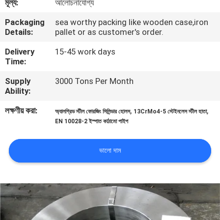
মূল্য:
আলোচনাযোগ্য
Packaging
sea worthy packing like wooden case,iron
মান
Details:
pallet or as customer's order.
নিয়ন্ত্রণ
Delivery
15-45 work days
Time:
যোগাযোগ
Supply
3000 Tons Per Month
করুন
Ability:
লক্ষণীয় করা:
,
,
অ্যালগ্রিড স্টীল ফোরজিং সিলিন্ডার হোলস
13CrMo4-5 স্টেইনলেস স্টীল হাতা
খবর
EN 10028-2 ইস্পাত কাঠামো পাইপ
ভালো দাম
উদ্ধৃতির
জন্য
আবেদন