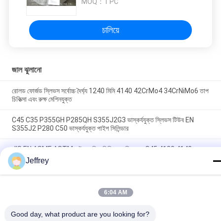
MOQ：
1 PC
চালিয়ে
জাল ঝুলানো
রোলড ফোর্জড স্লিভস সর্বোচ্চ দৈর্ঘ্য 1240 মিমি 4140 42CrMo4 34CrNiMo6 তাপ
চিকিত্সা এবং রুক্ষ মেশিনযুক্ত
C45 C35 P355GH P285QH S355J2G3 ভাস্কর্যযুক্ত স্লিভস টিউব EN
S355J2 P280 C50 ভাস্কর্যযুক্ত পাইপ সিলিন্ডার
JIS EN ASME ASTM হাইড্রোলিক সিলিন্ডার বুশিং হাতা C45 4130 4140
42CrMo4 4340 Rough Mach এবং UT
Jeffrey
সব
6:04 AM
Good day, what product are you looking for?
মেটাল ফেজিং
জামাকাপড় ইস্পাত রিং