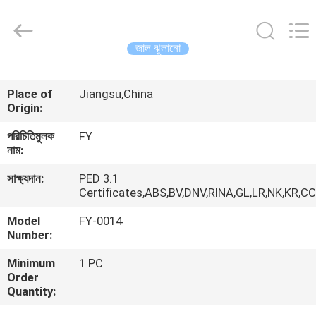
Ringlike
Forging
And
Flange
Co.,
জাল ঝুলানো
Ltd..
All
Rights
বাড়ি
Reserved.
Place of
Jiangsu,China
Origin:
পণ্য
পরিচিতিমুলক
FY
নাম:
ভিডিও
সাক্ষ্যদান:
PED 3.1
Certificates,ABS,BV,DNV,RINA,GL,LR,NK,KR,C
আমাদের
Model
FY-0014
সম্পর্কে
Number:
Minimum
1 PC
Order
কারখানা
Quantity:
ভ্রমণ