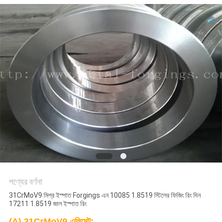
সাইট
ম্যাপ
PRIVACY
POLICY
পণ্যের বর্ণনা
31CrMoV9 মিশ্র ইস্পাত Forgings এন 10085 1.8519 স্টিলের ফিজিং রিং দিন
17211 1.8519 জাল ইস্পাত রিং
(A) 31CrMoV9 এলিমেন্ট: