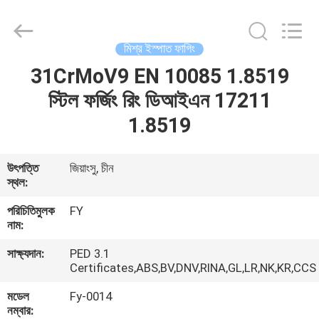
Ringlike
Forging
And
Flange
Co.,
মিশ্র ইস্পাত ফাগিং
Ltd..
All
Rights
31CrMoV9 EN 10085 1.8519
বাড়ি
Reserved.
স্টিল ফর্জিং রিং ডিআইএন 17211
পণ্য
1.8519
ভিডিও
উৎপত্তি
জিয়াংসু, চীন
স্থল:
আমাদের
পরিচিতিমুলক
FY
নাম:
সম্পর্কে
সাক্ষ্যদান:
PED 3.1
Certificates,ABS,BV,DNV,RINA,GL,LR,NK,KR,CCS
কারখানা
মডেল
Fy-0014
ভ্রমণ
নম্বার: