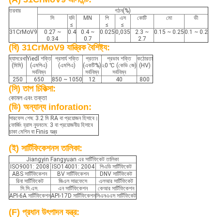
তরবার
গঠন(%)
সি
যদি
MN
পি
এস
কোটি
মো
ভী
≤
≤
≤
31CrMoV9
0.27 ~
0.4
0.4 ~
0.025
0,035
2.3 ~
0.15 ~ 0.25
0.1 ~ 0.2
0.34
0.7
2.7
(বি) 31CrMoV9 যান্ত্রিক বৈশিষ্ট্য:
ব্যাসরেখা
Yiedl শক্তি
প্রসার্য শক্তি
প্রতান
প্রভাব শক্তি
কঠোরতা
(মিমি)
(এমপিএ)
(এমপিএ)
(একটি%)
২0 ℃ (কেভি জে)
(HV)
সর্বনিম্ন
সর্বনিম্ন
সর্বনিম্ন
250
650
850 ~ 1050
12
40
800
(সি) তাপ চিকিত্সা:
কোমল এবং তক্তা
(ডি) অন্যান্য inforation:
সারফেস শেষ: 3.2 মি RA বা প্রয়োজন হিসাবে।
ফোর্জিং হ্রাস ন্যূনতম: 3 বা প্রয়োজনীয় হিসাবে
চাকা মেশিন বা Finis যন্ত্র
(ই) সার্টিফিকেশনস তালিকা:
Jiangyin Fangyuan এর সার্টিফিকেট তালিকা
ISO9001: 2008
ISO14001: 2004
পিএডি সার্টিফিকেট
ABS সার্টিফিকেশন
BV সার্টিফিকেশন
DNV সার্টিফিকেট
রিনা সার্টিফিকেট
জিএল সারফেসে
এলআর সার্টিফিকেট
সি.সি.এস.
এন সার্টিফিকেশন
কেআর সার্টিফিকেশন
API-6A সার্টিফিকেশন
API-17D সার্টিফিকেশন
সিএনএএস সার্টিফিকেট
(F) প্রধান উৎপাদন যন্ত্র: