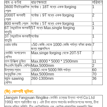
নাম ও বর্ণনা
ধারণক্ষমতা
পরিমাণ
3600 টিহাইড্রুলিক
সর্বোচ্চ।
18T মধ্যে একক forging
1
প্রেস
2000T জলবাহী
সর্বোচ্চ।
9T মধ্যে একক forging
2
প্রেস
800 জলবাহী প্রেস
সর্বোচ্চ।
5T মধ্যে একক forging
1
6T বৈদ্যুতিক জলবাহী
5T মধ্যে Max.single forging
1
হাতুড়ি
3T বৈদ্যুতিক জলবাহী
সর্বোচ্চ
1
হাতুড়ি
এয়ার হর্মার
২50 কেজি থেকে 1000 কেজি পর্যন্ত ফাঁকা রাখার
7
জন্য ম্যাক্সসিংল
ফোর্জিং অপারেশন
Max.singe forging থেকে 20T-5T
7
মেশিন
তাপ চিকিত্সা চুক্তি
Max.8000 * 5000 * 1500mm
11
সিএনসি ড্রিলিং মেশিন
Max.5000mm
2
উল্লম্ব ল্যাধ
1600 থেকে 5000 মিমি পর্যন্ত
60
অনুভূমিক লেদ
Max.5000mm
70
ব্যান্ড sawing
260-1300mm
36
মেশিন
(জি) কোম্পানী ভূমিকা:
Jiangyin Fangyuan Ringlike ফোর্জিং চক্রের উন্নত পার্শ্ব Co.Ltd
1993 সালে প্রতিষ্ঠিত হয়। এটা চীনা ধাতব পদার্থের কনফিডেশনের সদস্য, চীনা
বাতাস শক্তি সমিতি, চীন পেট্রোলিয়াম এবং পেট্রো-রাসায়নিক যন্ত্রপাতি শিল্প