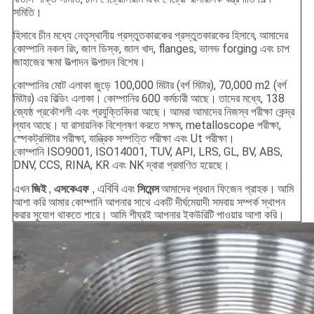
সমিতি।
হিসাবে চীন মধ্যে নেতৃস্থানীয় প্রস্তুতকারকের প্রস্তুতকারকের হিসাবে, আমাদের
কোম্পানি নকল রিং, জাল ডিস্ক, জাল খাদ, flanges, ভালভ forging এবং চাপ
জাহাজের ক্ষমা উত্পাদন উত্পাদন বিশেষ।
কোম্পানির মোট এলাকা জুড়ে 100,000 মিটার (বর্গ মিটার), 70,000 m2 (বর্গ
মিটার) এর বিল্ডিং এলাকা।
কোম্পানির 600 কর্মচারী আছে।
তাদের মধ্যে, 138
জ্যেষ্ঠ প্রকৌশলী এবং প্রযুক্তিবিদরা আছে।
আমরা আমাদের নিজস্ব পরীক্ষা কেন্দ্র
ল্যাব আছে।
যা রাসায়নিক বিশ্লেষণ করতে সক্ষম, metalloscope পরীক্ষা,
স্পেকট্রমিটার পরীক্ষা, যান্ত্রিক সম্পত্তি পরীক্ষা এবং Ut পরীক্ষা।
কোম্পানি ISO9001, ISO14001, TUV, API, LRS, GL, BV, ABS,
DNV, CCS, RINA, KR এবং NK দ্বারা প্রমাণিত হয়েছে।
এবিবি
এখন
জিই
,
এসকেএফ
,
এবং
সিমেন্স
আমাদের প্রধান ফিজেন গ্রাহক।
আমি
আশা করি আমার কোম্পানি আপনার সাথে একটি দীর্ঘমেয়াদী সমবায় সম্পর্ক স্থাপন
করার সুযোগ থাকতে পারে। আমি শীঘ্রই আপনার ইকউরিটি পাওয়ার আশা করি।