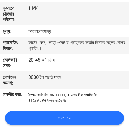
ন্যূনতম
1 পিসি
মান
চাহিদার
পরিমাণ:
নিয়ন্ত্রণ
মূল্য:
আলোচনাযোগ্য
যোগাযোগ
প্যাকেজিং
কাঠের কেস, লোহা প্লেট বা গ্রাহকের অর্ডার হিসাবে সমুদ্র যোগ্য
বিবরণ:
প্যাকিং।
করুন
ডেলিভারি
20-45 কর্ম দিবস
সময়:
খবর
যোগানের
3000 টন প্রতি মাসে
ক্ষমতা:
উদ্ধৃতির
লক্ষণীয় করা:
,
,
ইস্পাত ফোরিং রিং DIN 17211
1.৮৫১৯ স্টিল ফোরজিং রিং
জন্য
31CrMoV9 ইস্পাত কাঠের রিং
আবেদন
ভালো দাম