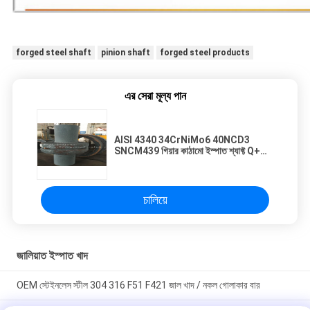
forged steel shaft
pinion shaft
forged steel products
এর সেরা মূল্য পান
AISI 4340 34CrNiMo6 40NCD3
SNCM439 গিয়ার কাঠামো ইস্পাত শ্যাফ্ট Q+T
তাপ চিকিত্সা রুক্ষ টার্ন
চালিয়ে
জালিয়াত ইস্পাত খাদ
OEM স্টেইনলেস স্টীল 304 316 F51 F421 জাল খাদ / নকল গোলাকার বার