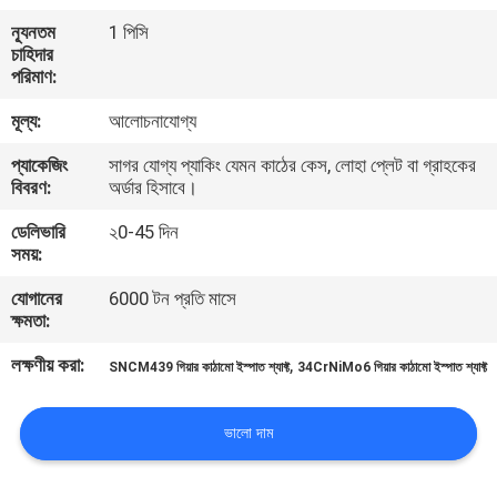
ন্যূনতম
1 পিসি
মান
চাহিদার
পরিমাণ:
নিয়ন্ত্রণ
মূল্য:
আলোচনাযোগ্য
যোগাযোগ
প্যাকেজিং
সাগর যোগ্য প্যাকিং যেমন কাঠের কেস, লোহা প্লেট বা গ্রাহকের
বিবরণ:
অর্ডার হিসাবে।
করুন
ডেলিভারি
২0-45 দিন
সময়:
খবর
যোগানের
6000 টন প্রতি মাসে
ক্ষমতা:
উদ্ধৃতির
লক্ষণীয় করা:
,
SNCM439 গিয়ার কাঠামো ইস্পাত শ্যাফ্ট
34CrNiMo6 গিয়ার কাঠামো ইস্পাত শ্যাফ্ট
জন্য
আবেদন
ভালো দাম