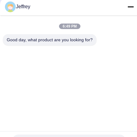
17CrNiMo6 31CrMOV9 অ্যালাইড স্টীল কাঠামো তাপ চিকিত্সা এবং মেশিন
Jeffrey
গিয়ার বক্সের জন্য 18CrNiMo7-6 হট রোলড ফোরড শ্যাফ্ট বায়ু শক্তি খনির যন্ত্রপাতি
6:49 PM
সব
Good day, what product are you looking for?
মেটাল ফেজিং
জামাকাপড় ইস্পাত রিং
জাল ঝুলানো
নকল ঘূর্ণিত রিং
উইন্ড পাওয়ার ফ্ল্যাঞ্জ
মিশ্র ইস্পাত ফাগিং
জালাল ডিস্ক
জাল গিয়ার শিলা