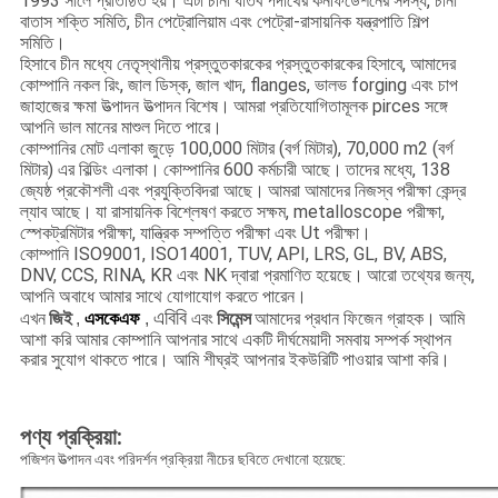
1993 সালে প্রতিষ্ঠিত হয়। এটা চীনা ধাতব পদার্থের কনফিডেশনের সদস্য, চীনা
বাতাস শক্তি সমিতি, চীন পেট্রোলিয়াম এবং পেট্রো-রাসায়নিক যন্ত্রপাতি শিল্প
সমিতি।
হিসাবে চীন মধ্যে নেতৃস্থানীয় প্রস্তুতকারকের প্রস্তুতকারকের হিসাবে, আমাদের
কোম্পানি নকল রিং, জাল ডিস্ক, জাল খাদ, flanges, ভালভ forging এবং চাপ
জাহাজের ক্ষমা উত্পাদন উত্পাদন বিশেষ।
আমরা প্রতিযোগিতামূলক pirces সঙ্গে
আপনি ভাল মানের মাশুল দিতে পারে।
কোম্পানির মোট এলাকা জুড়ে 100,000 মিটার (বর্গ মিটার), 70,000 m2 (বর্গ
মিটার) এর বিল্ডিং এলাকা।
কোম্পানির 600 কর্মচারী আছে।
তাদের মধ্যে, 138
জ্যেষ্ঠ প্রকৌশলী এবং প্রযুক্তিবিদরা আছে।
আমরা আমাদের নিজস্ব পরীক্ষা কেন্দ্র
ল্যাব আছে।
যা রাসায়নিক বিশ্লেষণ করতে সক্ষম, metalloscope পরীক্ষা,
স্পেকট্রমিটার পরীক্ষা, যান্ত্রিক সম্পত্তি পরীক্ষা এবং Ut পরীক্ষা।
কোম্পানি ISO9001, ISO14001, TUV, API, LRS, GL, BV, ABS,
DNV, CCS, RINA, KR এবং NK দ্বারা প্রমাণিত হয়েছে।
আরো তথ্যের জন্য,
আপনি অবাধে আমার সাথে যোগাযোগ করতে পারেন।
এবিবি
এখন
জিই
,
এসকেএফ
,
এবং
সিমেন্স
আমাদের প্রধান ফিজেন গ্রাহক।
আমি
আশা করি আমার কোম্পানি আপনার সাথে একটি দীর্ঘমেয়াদী সমবায় সম্পর্ক স্থাপন
করার সুযোগ থাকতে পারে। আমি শীঘ্রই আপনার ইকউরিটি পাওয়ার আশা করি।
পণ্য প্রক্রিয়া:
পজিশন উত্পাদন এবং পরিদর্শন প্রক্রিয়া নীচের ছবিতে দেখানো হয়েছে: