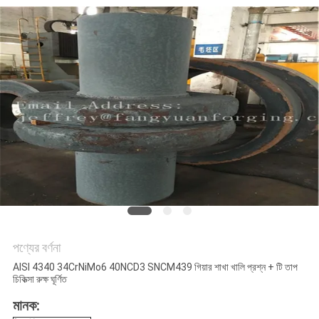
সাইট
ম্যাপ
PRIVACY
POLICY
পণ্যের বর্ণনা
AISI 4340 34CrNiMo6 40NCD3 SNCM439 গিয়ার শাখা খালি প্রশ্ন + টি তাপ
চিকিত্সা রুক্ষ ঘূর্ণিত
মানক: