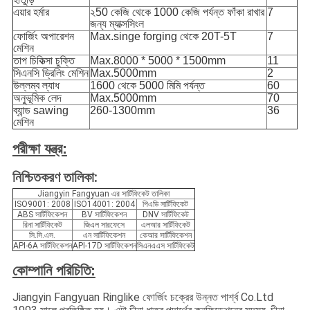
এয়ার হর্মার
২50 কেজি থেকে 1000 কেজি পর্যন্ত ফাঁকা রাখার
7
জন্য ম্যাক্সসিংল
ফোর্জিং অপারেশন
Max.singe forging থেকে 20T-5T
7
মেশিন
তাপ চিকিত্সা চুক্তি
Max.8000 * 5000 * 1500mm
11
সিএনসি ড্রিলিং মেশিন
Max.5000mm
2
উল্লম্ব ল্যাধ
1600 থেকে 5000 মিমি পর্যন্ত
60
অনুভূমিক লেদ
Max.5000mm
70
ব্যান্ড sawing
260-1300mm
36
মেশিন
পরীক্ষা যন্ত্র:
নিশ্চিতকরণ তালিকা:
Jiangyin Fangyuan এর সার্টিফিকেট তালিকা
ISO9001: 2008
ISO14001: 2004
পিএডি সার্টিফিকেট
ABS সার্টিফিকেশন
BV সার্টিফিকেশন
DNV সার্টিফিকেট
রিনা সার্টিফিকেট
জিএল সারফেসে
এলআর সার্টিফিকেট
সি.সি.এস.
এন সার্টিফিকেশন
কেআর সার্টিফিকেশন
API-6A সার্টিফিকেশন
API-17D সার্টিফিকেশন
সিএনএএস সার্টিফিকেট
কোম্পানি পরিচিতি:
Jiangyin Fangyuan Ringlike ফোর্জিং চক্রের উন্নত পার্শ্ব Co.Ltd