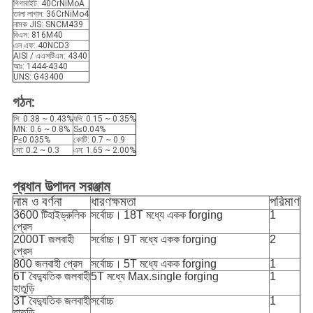
গিগাবাইট: 40CrNiMoA
তালা লাগান: 36CrNiMo4
নামক JIS: SNCM439
বিএস: 816M40
এন এফ: 40NCD3
AISI / এএসটিএম: 4340
আঃ: 1444-4340
UNS: G43400
গঠন:
সি: 0.38 ~ 0.43%
যদি: 0.15 ~ 0.35%
MN: 0.6 ~ 0.8%
S≤0.04%
P≤0.035%
কোটি: 0.7 ~ 0.9
মো: 0.2 ~ 0.3
এন: 1.65 ~ 2.00%
প্রধান উত্পাদন সরঞ্জাম
নাম ও বর্ণনা
ধারণক্ষমতা
পরিমাণ
3600 টিহাইড্রুলিক
সর্বোচ্চ।
18T মধ্যে একক forging
1
প্রেস
2000T জলবাহী
সর্বোচ্চ।
9T মধ্যে একক forging
2
প্রেস
800 জলবাহী প্রেস
সর্বোচ্চ।
5T মধ্যে একক forging
1
6T বৈদ্যুতিক জলবাহী
5T মধ্যে Max.single forging
1
হাতুড়ি
3T বৈদ্যুতিক জলবাহী
সর্বোচ্চ
1
হাতুড়ি