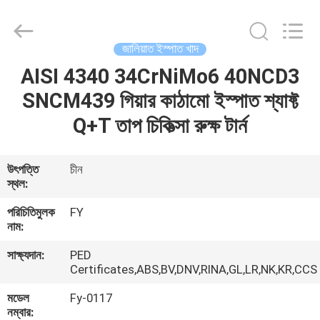
Ringlike
Forging
And
Flange
Co.,
জালিয়াত ইস্পাত খাদ
Ltd..
All
Rights
AISI 4340 34CrNiMo6 40NCD3
বাড়ি
Reserved.
SNCM439 গিয়ার কাঠামো ইস্পাত শ্যাফ্ট
পণ্য
Q+T তাপ চিকিত্সা রুক্ষ টার্ন
ভিডিও
উৎপত্তি
চীন
স্থল:
আমাদের
পরিচিতিমুলক
FY
নাম:
সম্পর্কে
সাক্ষ্যদান:
PED
Certificates,ABS,BV,DNV,RINA,GL,LR,NK,KR,CCS
কারখানা
মডেল
Fy-0117
ভ্রমণ
নম্বার: