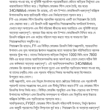
আকারে পাওয়া যায়, যা সুনির্দিষ্ট প্রকৌশল প্রয়োজনীয়তা মেটাতে মাত্রিক নির্ভুলতা এবং
ধারাবাহিকতা নিশ্চিত করে। প্রিমিয়াম ফোরজড স্টিল থেকে তৈরি, যার মধ্যে
34CrNiMo6 ফোরজড রিং রয়েছে, এই খাদ ইস্পাত ফোরজিংগুলি গুরুত্বপূর্ণ যান্ত্রিক
উপাদানগুলির জন্য ব্যতিক্রমী শক্তি এবং নির্ভরযোগ্যতা প্রদান করে।
FY-এর ফোরজড স্টিল রিংগুলির প্রাথমিক প্রয়োগের একটি হল গিয়ারবক্স রিং তৈরি
এবং মেরামত করা। এই রিংগুলি ভারী যন্ত্রপাতির গিয়ারবক্সগুলির অপরিহার্য উপাদান,
যেখানে মসৃণ অপারেশন এবং দীর্ঘ পরিষেবা জীবনের জন্য স্থায়িত্ব এবং সুনির্দিষ্ট মাত্রা
অত্যন্ত গুরুত্বপূর্ণ। ব্যবহৃত উচ্চ-মানের খাদ ইস্পাত ফোরজিংগুলি নিশ্চিত করে যে
রিংগুলি যান্ত্রিক চাপ এবং কঠোর পরিবেশ সহ্য করতে পারে যা সাধারণত শিল্প
গিয়ারবক্সগুলিতে সম্মুখীন হয়।
গিয়ারবক্স রিং ছাড়াও, FY-এর নির্বিঘ্ন ফোরজড রিংগুলি নির্মাণ যন্ত্রপাতি, স্বয়ংচালিত
উপাদান এবং বৃহৎ আকারের উত্পাদন সরঞ্জামের মতো অন্যান্য শিল্প পরিস্থিতিতে ব্যাপক
ব্যবহার খুঁজে পায়। তাদের নির্ভরযোগ্য মাত্রিক নির্ভুলতা 1000 মিমি থেকে 7800
মিমি এর মধ্যে তাদের অ্যাপ্লিকেশনগুলির জন্য আদর্শ করে তোলে যেখানে সঠিক ফিট
এবং কর্মক্ষমতা অত্যন্ত গুরুত্বপূর্ণ। এই অ্যাপ্লিকেশনগুলিতে 34CrNiMo6
ফোরজড রিং ব্যবহার করা হলে উন্নত দৃঢ়তা এবং ক্লান্তি প্রতিরোধ ক্ষমতা পাওয়া যায়,
যা তাদের চক্রীয় লোড এবং প্রভাব শক্তির শিকার অংশগুলির জন্য বিশেষভাবে
উপযুক্ত করে তোলে।
ভারী যন্ত্রপাতি, খনন এবং বিদ্যুৎ উৎপাদনের মতো সেক্টরের নির্মাতারা এবং প্রকৌশলী
প্রায়শই তাদের সরঞ্জামের অখণ্ডতা এবং দীর্ঘায়ু নিশ্চিত করতে FY-এর ফোরজড স্টিল
রিংগুলির উপর নির্ভর করে। নির্বিঘ্ন ফোরজিং প্রযুক্তি এবং উচ্চ-গ্রেডের খাদ ইস্পাত
উপাদানের সংমিশ্রণ এমন রিংগুলির ফলস্বরূপ যা পরিধান এবং বিকৃতির জন্য উচ্চতর
যান্ত্রিক বৈশিষ্ট্য এবং প্রতিরোধের প্রস্তাব করে।
সামগ্রিকভাবে, FY001 ফোরজড স্টিল রিংগুলি শক্তিশালী উপাদান, নির্ভুল উত্পাদন
এবং বহুমুখী প্রয়োগের নিখুঁত মিশ্রণকে মূর্ত করে। গিয়ারবক্স রিং বা অন্যান্য গুরুত্বপূর্ণ