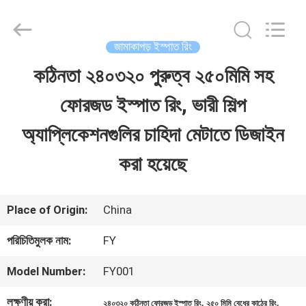
Ringlike
Forging
And
Flange
জামাকাপড় ইস্পাত রিং
Co.,
Ltd..
কঠিনতা ২৪০৩২০ পুরুত্ব ২৫০মিমি সহ
বাড়ি
All
Rights
Reserved.
ফোরজড ইস্পাত রিং, ভারী শিল্প
পণ্য
অ্যাপ্লিকেশনগুলির চাহিদা মেটাতে ডিজাইন
করা হয়েছে
ভিডিও
Place of Origin:
China
আমাদের
পরিচিতিমুলক নাম:
FY
সম্পর্কে
Model Number:
FY001
কারখানা
লক্ষণীয় করা:
,
,
২৪০৩২০ কঠিনতা ফোরজড ইস্পাত রিং
২৫০ মিমি বেধের কাঠের রিং