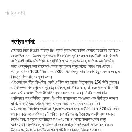
জন্য
পণ্যের বর্ণনা
আবেদন
SITEMAP
পণ্যের বর্ণনা:
ফোরজড স্টিল রিংগুলি বিভিন্ন শিল্প অ্যাপ্লিকেশনের চাহিদা মেটাতে ডিজাইন করা উচ্চ-
মানের উপাদান। উন্নত ক্লোজড ডাই ফোরজিং প্রক্রিয়ার মাধ্যমে তৈরি, এই রিংগুলি
PRIVACY
ব্যতিক্রমী যান্ত্রিক বৈশিষ্ট্য এবং সুনির্দিষ্ট মাত্রা প্রদর্শন করে, যা গিয়ারবক্স রিংগুলির
মতো গুরুত্বপূর্ণ অ্যাপ্লিকেশনগুলিতে ব্যবহারের জন্য তাদের আদর্শ করে তোলে।
POLICY
পণ্যের পরিসর 1000 মিমি থেকে 7800 মিমি পর্যন্ত আকারের বৈচিত্র্য অফার করে, যা
বিস্তৃত শিল্প চাহিদার পূরণ করে।
এই ফোরজড স্টিল রিংগুলির একটি বৈশিষ্ট্য হল তাদের চিত্তাকর্ষক 250 মিমি পুরুত্ব।
এই উল্লেখযোগ্য পুরুত্ব স্থায়িত্ব এবং দৃঢ়তা নিশ্চিত করে, যা রিংগুলিকে ভারী বোঝা
এবং কঠোর অপারেটিং পরিস্থিতি সহ্য করতে সক্ষম করে। নিয়ন্ত্রিত ফোরজিং
প্রক্রিয়ার সাথে মিলিত পুরুত্ব, রিংগুলির কাঠামোগত অখণ্ডতা এবং দীর্ঘায়ুতে অবদান
রাখে, যা ভারী যন্ত্রাংশগুলির জন্য তাদের নির্ভরযোগ্য পছন্দ করে তোলে।
এই ফোরজড রিংগুলির কঠোরতা ব্রিনেল কঠোরতা স্কেলে 240 থেকে 320 এর মধ্যে
থাকে। কঠোরতার এই স্তরটি শক্তি এবং পরিধান প্রতিরোধের একটি সুষম সমন্বয়
নির্দেশ করে, যা ক্রমাগত যান্ত্রিক চাপ এবং ঘর্ষণের শিকার উপাদানগুলির জন্য
অপরিহার্য। রিংগুলির দৃঢ়তা আপস না করে সর্বোত্তম কর্মক্ষমতা নিশ্চিত করার জন্য
উত্পাদন প্রক্রিয়া চলাকালীন কঠোরতা পরিসীমা সাবধানে নিয়ন্ত্রণ করা হয়।