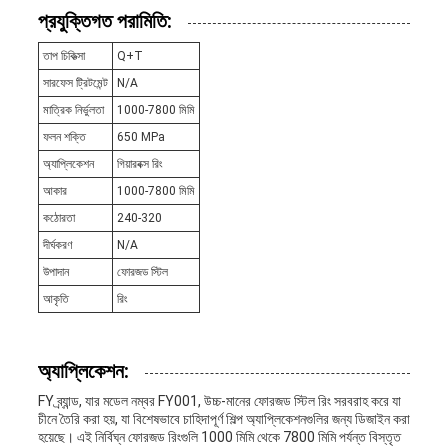
প্রযুক্তিগত পরামিতি:
তাপ চিকিত্সা
Q+T
সারফেস ট্রিটমেন্ট
N/A
মাত্রিক নির্ভুলতা
1000-7800 মিমি
ফলন শক্তি
650 MPa
অ্যাপ্লিকেশন
গিয়ারবক্স রিং
আকার
1000-7800 মিমি
কঠোরতা
240-320
দীর্ঘকরণ
N/A
উপাদান
ফোরজড স্টিল
আকৃতি
রিং
অ্যাপ্লিকেশন:
FY ব্র্যান্ড, যার মডেল নম্বর FY001, উচ্চ-মানের ফোরজড স্টিল রিং সরবরাহ করে যা
চীনে তৈরি করা হয়, যা বিশেষভাবে চাহিদাপূর্ণ শিল্প অ্যাপ্লিকেশনগুলির জন্য ডিজাইন করা
হয়েছে। এই নির্বিঘ্ন ফোরজড রিংগুলি 1000 মিমি থেকে 7800 মিমি পর্যন্ত বিস্তৃত