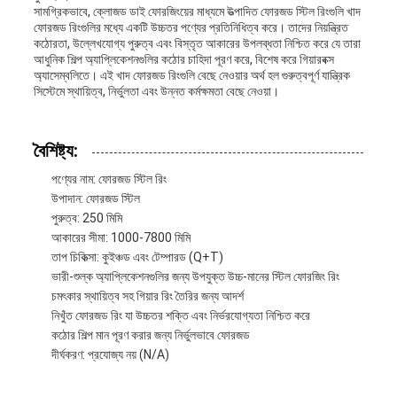
সামগ্রিকভাবে, ক্লোজড ডাই ফোরজিংয়ের মাধ্যমে উত্পাদিত ফোরজড স্টিল রিংগুলি খাদ
ফোরজড রিংগুলির মধ্যে একটি উচ্চতর পণ্যের প্রতিনিধিত্ব করে। তাদের নিয়ন্ত্রিত
কঠোরতা, উল্লেখযোগ্য পুরুত্ব এবং বিস্তৃত আকারের উপলব্ধতা নিশ্চিত করে যে তারা
আধুনিক শিল্প অ্যাপ্লিকেশনগুলির কঠোর চাহিদা পূরণ করে, বিশেষ করে গিয়ারবক্স
অ্যাসেম্বলিতে। এই খাদ ফোরজড রিংগুলি বেছে নেওয়ার অর্থ হল গুরুত্বপূর্ণ যান্ত্রিক
সিস্টেমে স্থায়িত্ব, নির্ভুলতা এবং উন্নত কর্মক্ষমতা বেছে নেওয়া।
বৈশিষ্ট্য:
পণ্যের নাম: ফোরজড স্টিল রিং
উপাদান: ফোরজড স্টিল
পুরুত্ব: 250 মিমি
আকারের সীমা: 1000-7800 মিমি
তাপ চিকিত্সা: কুইঞ্চড এবং টেম্পারড (Q+T)
ভারী-শুল্ক অ্যাপ্লিকেশনগুলির জন্য উপযুক্ত উচ্চ-মানের স্টিল ফোরজিং রিং
চমৎকার স্থায়িত্ব সহ গিয়ার রিং তৈরির জন্য আদর্শ
নিখুঁত ফোরজড রিং যা উচ্চতর শক্তি এবং নির্ভরযোগ্যতা নিশ্চিত করে
কঠোর শিল্প মান পূরণ করার জন্য নির্ভুলভাবে ফোরজড
দীর্ঘকরণ: প্রযোজ্য নয় (N/A)