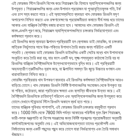
এই ফোরজড স্টিল রিংগুলি বিশেষ করে গিয়ারবক্স রিং হিসাবে অ্যাপ্লিকেশনগুলির জন্য
উপযুক্ত। গিয়ারবক্সগুলির জন্য এমন উপাদান প্রয়োজন যা পুনরাবৃত্তিমূলক গতি, টর্ক
এবং চাপ সহ্য করতে পারে। এই অ্যাসেম্বলিতে ব্যবহৃত খাদ ফোরজড রিংগুলি মসৃণ
অপারেশন নিশ্চিত করতে এবং রক্ষণাবেক্ষণের প্রয়োজনীয়তা কমাতে দীর্ঘ সময় ধরে তাদের
আকার এবং যান্ত্রিক বৈশিষ্ট্য বজায় রাখতে হবে। আমাদের খাদ ফোরজড রিংগুলি এই
মানদণ্ডগুলি পূরণ করে, গিয়ারবক্স অ্যাপ্লিকেশনগুলিতে চমৎকার নির্ভরযোগ্যতা এবং
কর্মক্ষমতা প্রদান করে।
এই রিংগুলির জন্য ব্যবহৃত উত্পাদন প্রক্রিয়াটি হল ক্লোজড ডাই ফোরজিং, যা চমৎকার
মাত্রিক নির্ভুলতার সাথে উচ্চ-শক্তির উপাদান তৈরি করার জন্য পরিচিত একটি
পদ্ধতি। ক্লোজড ডাই ফোরজড রিংগুলি ডাইগুলির একটি সেটের মধ্যে খাদ উপাদানকে
সংকুচিত করে তৈরি করা হয়, যার ফলে একটি ঘন, সূক্ষ্ম-শস্যযুক্ত কাঠামো তৈরি হয় যা
রিংগুলির যান্ত্রিক বৈশিষ্ট্যগুলিকে উল্লেখযোগ্যভাবে বৃদ্ধি করে। এই প্রক্রিয়াটি
অভ্যন্তরীণ ত্রুটিগুলিও হ্রাস করে, যা উত্পাদিত সমস্ত রিং জুড়ে উচ্চতর গুণমান এবং
ধারাবাহিকতা নিশ্চিত করে।
ফোরজিং প্রক্রিয়ায় খাদ উপকরণ ব্যবহার এই রিংগুলির কর্মক্ষমতা বৈশিষ্ট্যগুলিকে আরও
বাড়িয়ে তোলে। খাদ ফোরজড রিংগুলি নির্দিষ্ট উপাদানগুলির সংযোজন থেকে উপকৃত হয়
যা শক্তি, কঠোরতা, জারা প্রতিরোধ ক্ষমতা এবং ক্লান্তি জীবনকে উন্নত করে। এই
বৈশিষ্ট্যগুলি রিংগুলিকে চাহিদাপূর্ণ পরিবেশ এবং অ্যাপ্লিকেশনগুলির জন্য উপযুক্ত করে
তোলে যেখানে স্ট্যান্ডার্ড স্টিল রিংগুলি অকালে ব্যর্থ হতে পারে।
তাদের যান্ত্রিক সুবিধার পাশাপাশি, এই ফোরজড রিংগুলি চমৎকার বহুমুখীতা প্রদান
করে। 1000 মিমি থেকে 7800 মিমি পর্যন্ত আকারের পরিসীমা বৃহৎ শিল্প গিয়ারবক্স,
ভারী-শুল্ক যন্ত্রপাতি বা বিশেষ সরঞ্জামের জন্য নির্দিষ্ট প্রকল্পের প্রয়োজনীয়তা অনুযায়ী
কাস্টমাইজেশনের অনুমতি দেয়। এই অভিযোজনযোগ্যতা তাদের প্রকৌশলী এবং
নির্মাতাদের জন্য একটি পছন্দের পছন্দ করে তোলে যারা নির্ভরযোগ্য এবং তৈরি সমাধান
খুঁজছেন।