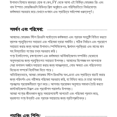
উপাদান হিসাবে ব্যবহৃত হোক না কেন, FY থেকে আসা এই নির্বিঘ্ন ফোরজড রিং এবং
খাদ ইস্পাত ফোরজিংগুলি বিভিন্ন শিল্প অনুষ্ঠানে এবং পরিস্থিতিতে নির্ভরযোগ্য
কর্মক্ষমতা সরবরাহ করে যেখানে গুণমান এবং স্থায়িত্ব সর্বাপেক্ষা গুরুত্বপূর্ণ।
সমর্থন এবং পরিষেবা:
আমাদের ফোরজড স্টিল রিংগুলি সর্বোত্তম কর্মক্ষমতা এবং গ্রাহক সন্তুষ্টি নিশ্চিত করতে
ব্যাপক প্রযুক্তিগত সহায়তা এবং পরিষেবা দ্বারা সমর্থিত। সঠিক নির্বাচন এবং প্রয়োগে
সহায়তা করার জন্য আমরা উপাদান স্পেসিফিকেশন, উত্পাদন প্রক্রিয়া এবং মানের মান
সহ বিস্তারিত পণ্যের তথ্য সরবরাহ করি।
পণ্য ইনস্টলেশন, রক্ষণাবেক্ষণ এবং কর্মক্ষমতা অপ্টিমাইজেশন সম্পর্কিত যেকোনো
অনুসন্ধানের জন্য প্রযুক্তিগত সহায়তা উপলব্ধ। আমাদের বিশেষজ্ঞ দল আপনাকে
সেরা ফলাফল অর্জনে সহায়তা করার জন্য সামঞ্জস্যতা, লোড ক্ষমতা এবং পরিবেশগত
বিবেচনা সম্পর্কে নির্দেশিকা দিতে পারে।
অতিরিক্তভাবে, আমরা ফোরজড স্টিল রিংগুলির অখণ্ডতা এবং স্থায়িত্ব যাচাই করার
জন্য পরিদর্শন এবং পরীক্ষার পরিষেবা সরবরাহ করি, যা নিশ্চিত করে যে তারা আপনার
প্রকল্পের প্রয়োজনীয়তা পূরণ করে। আপনার প্রয়োজন অনুসারে সমাধান তৈরি করতে
কাস্টমাইজেশন বিকল্প এবং প্রকৌশল পরামর্শও উপলব্ধ।
আমরা পণ্যের জীবনকাল জুড়ে সময়োপযোগী আপডেট এবং পরিষেবা প্রদান করে,
ক্রমাগত পণ্য উন্নতি এবং গ্রাহক সহায়তার জন্য প্রতিশ্রুতিবদ্ধ।
প্যাকিং এবং শিপিং: