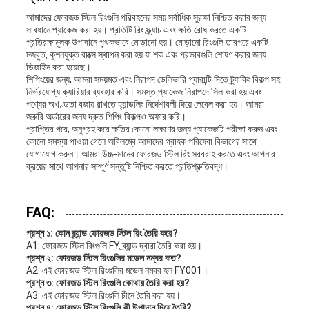
আমাদের ফোরজড স্টিল রিংগুলি পরিবহনের সময় সর্বাধিক সুরক্ষা নিশ্চিত করার জন্য
সাবধানে প্যাকেজ করা হয়। প্রতিটি রিং স্ক্র্যাচ এবং ক্ষতি রোধ করতে একটি
প্রতিরক্ষামূলক উপাদানে পৃথকভাবে মোড়ানো হয়। মোড়ানো রিংগুলি তারপরে একটি
মজবুত, কুশনযুক্ত বাক্সে স্থাপন করা হয় যা শক এবং প্রভাবগুলি শোষণ করার জন্য
ডিজাইন করা হয়েছে।
শিপিংয়ের জন্য, আমরা সময়মত এবং নিরাপদ ডেলিভারি গ্যারান্টি দিতে ট্র্যাকিং বিকল্প সহ
নির্ভরযোগ্য ক্যারিয়ার ব্যবহার করি। সমস্ত প্যাকেজ নিরাপদে সিল করা হয় এবং
পণ্যের অখণ্ডতা বজায় রাখতে হ্যান্ডলিং নির্দেশাবলী দিয়ে লেবেল করা হয়। আমরা
জরুরি অর্ডারের জন্য দ্রুত শিপিং বিকল্পও অফার করি।
প্রাপ্তির পরে, অনুগ্রহ করে ক্ষতির কোনো লক্ষণের জন্য প্যাকেজটি পরীক্ষা করুন এবং
কোনো সমস্যা পাওয়া গেলে অবিলম্বে আমাদের গ্রাহক পরিষেবা বিভাগের সাথে
যোগাযোগ করুন। আমরা উচ্চ-মানের ফোরজড স্টিল রিং সরবরাহ করতে এবং আপনার
ক্রয়ের সাথে আপনার সম্পূর্ণ সন্তুষ্টি নিশ্চিত করতে প্রতিশ্রুতিবদ্ধ।
FAQ:
প্রশ্ন ১: কোন ব্র্যান্ড ফোরজড স্টিল রিং তৈরি করে?
A1: ফোরজড স্টিল রিংগুলি FY ব্র্যান্ড দ্বারা তৈরি করা হয়।
প্রশ্ন ২: ফোরজড স্টিল রিংগুলির মডেল নম্বর কত?
A2: এই ফোরজড স্টিল রিংগুলির মডেল নম্বর হল FY001।
প্রশ্ন ৩: ফোরজড স্টিল রিংগুলি কোথায় তৈরি করা হয়?
A3: এই ফোরজড স্টিল রিংগুলি চীনে তৈরি করা হয়।
প্রশ্ন ৪: ফোরজড স্টিল রিংগুলি কী উপাদান দিয়ে তৈরি?