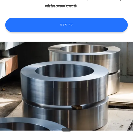
ভারী শিল্প ফোরজড ইস্পাত রিং
ভ্রমণ
ভালো দাম
মান
নিয়ন্ত্রণ
যোগাযোগ
করুন
খবর
উদ্ধৃতির