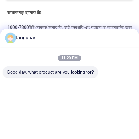
জামাকাপড় ইস্পাত রিং
1000-7800মিমি ফোরজড ইস্পাত রিং, ভারী যন্ত্রপাতি এবং কাঠামোগত অ্যাসেম্বলির জন্য
উপযুক্ত ফোরজড ইস্পাত যান্ত্রিক উপাদান
fangyuan
ফোরজড ইস্পাত 42CrMo4 ফোরজড রিং, যা কঠোর যান্ত্রিক মানদণ্ড পূরণ করার জন্য
ডিজাইন করা হয়েছে, 1000-7800 মিমি আকারের নির্ভুলতা প্রদান করে
11:20 PM
1000-7800 মিমি 34CrNiMo6 কাঠামোগত রিংগুলি বহুমুখী ইঞ্জিনিয়ারিং সমাধানগুলির
Good day, what product are you looking for?
জন্য দুর্দান্ত মেশিনযোগ্যতা এবং ওয়েল্ডযোগ্যতা সরবরাহ করে
সব
মেটাল ফেজিং
জামাকাপড় ইস্পাত রিং
জাল ঝুলানো
নকল ঘূর্ণিত রিং